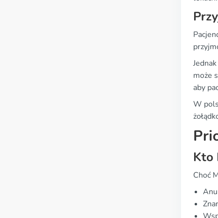
Przy
Pacjenc
przyjmo
Jednak
może sp
aby pa
W pols
żołądk
Pri
Kto 
Choć M
Anu
Znan
Wspó