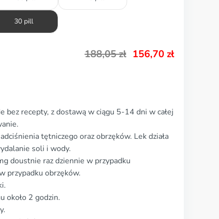
30 pill
188,05
zł
156,70
zł
 bez recepty, z dostawą w ciągu 5-14 dni w całej
anie.
adciśnienia tętniczego oraz obrzęków. Lek działa
ydalanie soli i wody.
g doustnie raz dziennie w przypadku
 w przypadku obrzęków.
i.
gu około 2 godzin.
y.