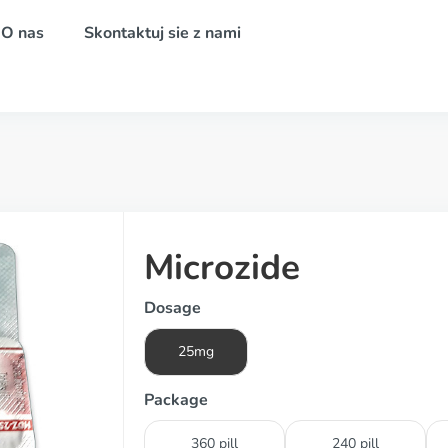
O nas
Skontaktuj sie z nami
Microzide
Dosage
25mg
Package
360 pill
240 pill