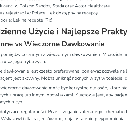
ucenci w Polsce: Sandoz, Stada oraz Accor Healthcare
us rejestracji w Polsce: Lek dostępny na receptę
goria: Lek na receptę (Rx)
zienne Użycie i Najlepsze Prakty
anne vs Wieczorne Dawkowanie
pomiędzy porannym a wieczornym dawkowaniem Microzide może
a oraz jego trybu życia.
e dawkowanie jest często preferowane, ponieważ pozwala na lep
pacjent jest aktywny. Można uniknąć nocnych wizyt w toalecie,
i wieczorne dawkowanie może być korzystne dla osób, które n
ych z pracą lub innymi obowiązkami. Kluczowe jest, aby pacjent
nnych rutyn.
dotyczące regularności: Przestrzeganie zalecanego schematu 
i. Wskazówki dla pacjentów obejmują ustalenie przypomnienia al