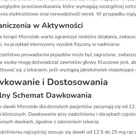
 względne przeciwwskazania, które wymagają szczególnej ostroż
nia elektrolitowe oraz niewydolność nerek. W przypadku ciąży o
aniczenia w Aktywności
 terapii Microzide warto ograniczyć niektóre działania, zwłas
i, na przykład intensywny wysiłek fizyczny w nadmiarze.
czeństwo prowadzenia pojazdów może być zagrożone, zwłaszcz
re osoby mogą doświadczać zawrotów głowy. Kluczowe jest, a
tować się z lekarzem, jeśli wystąpią jakiekolwiek niepokojące
kowanie i Dostosowania
lny Schemat Dawkowania
 dawki Microzide dla dorosłych pacjentów zaczynają się od 12
b klinicznych. Dawkowanie przy nadciśnieniu i obrzękach częs
lonych dawkach, zgodnie z zaleceniem lekarza.
dciśnieniu najczęściej stosuje się dawki od 12.5 do 25 mg raz