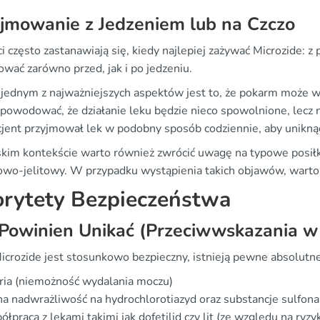
jmowanie z Jedzeniem lub na Czczo
i często zastanawiają się, kiedy najlepiej zażywać Microzide: z
wać zarówno przed, jak i po jedzeniu.
 jednym z najważniejszych aspektów jest to, że pokarm może 
owodować, że działanie leku będzie nieco spowolnione, lecz nie 
cjent przyjmował lek w podobny sposób codziennie, aby unikn
kim kontekście warto również zwrócić uwagę na typowe posi
owo-jelitowy. W przypadku wystąpienia takich objawów, warto
orytety Bezpieczeństwa
Powinien Unikać (Przeciwwskazania w
icrozide jest stosunkowo bezpieczny, istnieją pewne absolutn
ria (niemożność wydalania moczu)
a nadwrażliwość na hydrochlorotiazyd oraz substancje sulfo
łpraca z lekami takimi jak dofetilid czy lit (ze względu na ryzyk