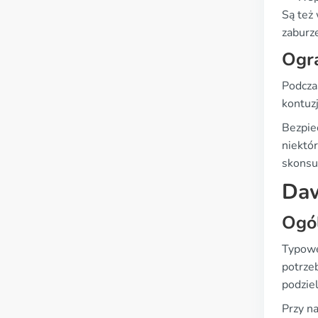
Są też
zaburze
Ogr
Podczas
kontuzj
Bezpie
niektó
skonsul
Daw
Ogó
Typowe
potrze
podzie
Przy na