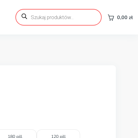
Wyszukiwarka
produktów
0,00
zł
180 pill
120 pill