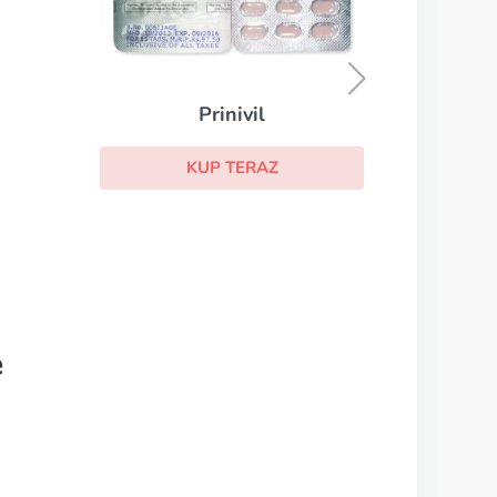
Lasix
KUP TERAZ
e