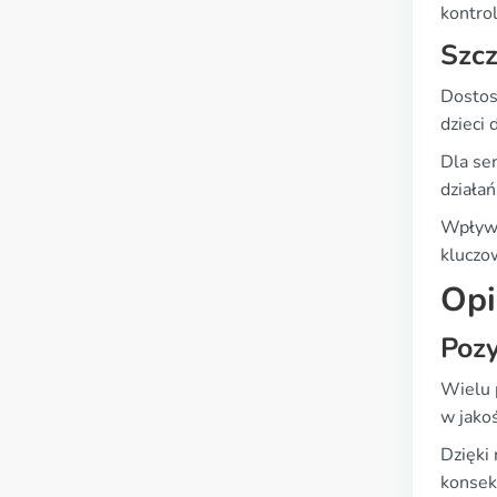
kontro
Szcz
Dostos
dzieci
Dla se
działań
Wpływ 
kluczow
Opi
Poz
Wielu 
w jakoś
Dzięki 
konsek