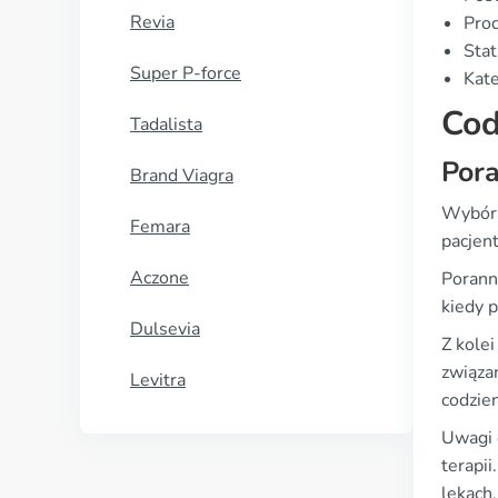
Revia
Prod
Stat
Super P-force
Kate
Cod
Tadalista
Por
Brand Viagra
Wybór 
Femara
pacjent
Aczone
Porann
kiedy 
Dulsevia
Z kole
związan
Levitra
codzie
Uwagi 
terapi
lekach.