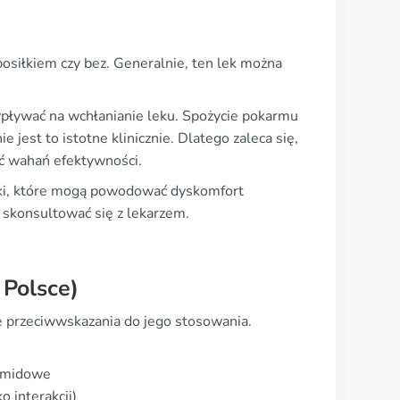
 posiłkiem czy bez. Generalnie, ten lek można
wpływać na wchłanianie leku. Spożycie pokarmu
jest to istotne klinicznie. Dlatego zaleca się,
ąć wahań efektywności.
łki, które mogą powodować dyskomfort
 skonsultować się z lekarzem.
 Polsce)
e przeciwwskazania do jego stosowania.
namidowe
o interakcji)