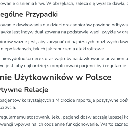
lowanie ciśnienia krwi. W obrzękach, zaleca się wyższe dawki,
ególne Przypadki
owanie dawkowania dla dzieci oraz seniorów powinno odbywać
 dawka jest indywidualizowana na podstawie wagi, zwykle w gr
niorów ważne jest, aby zaczynać od najniższych możliwych daw
 niepożądanych, takich jak zaburzenia elektrolitowe.
niewydolności nerek oraz wątroby na dawkowanie powinien by
e jest, aby najbardziej skomplikowani pacjenci byli regularni
nie Użytkowników w Polsce
ytywne Relacje
pacjentów korzystających z Microzide raportuje pozytywne doś
ci życia.
regularnemu stosowaniu leku, pacjenci doświadczają lepszej kon
wencji wpływa na ich codzienne funkcjonowanie. Warto zaznacz