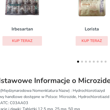
Prinivil
Lorista
KUP TERAZ
KUP TERAZ
stawowe Informacje o Microzid
 (Międzynarodowa Nomenklatura Nazw) : Hydrochlorotiazyd
y handlowe dostępne w Polsce: Microzide, Hydrochlorotiazid
 ATC: C03AA03
acie i dawki: Tabletki 12.5 mg, 25 mg, 50 mg