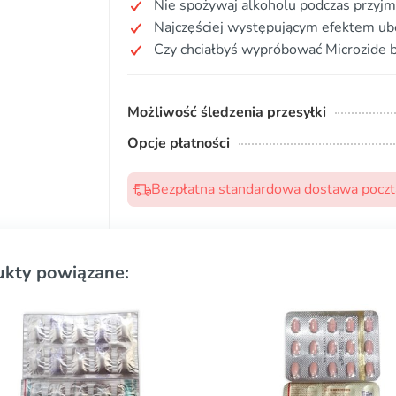
Nie spożywaj alkoholu podczas przyjm
Najczęściej występującym efektem ubo
Czy chciałbyś wypróbować Microzide b
Możliwość śledzenia przesyłki
Opcje płatności
Bezpłatna standardowa dostawa pocztą
ukty powiązane: