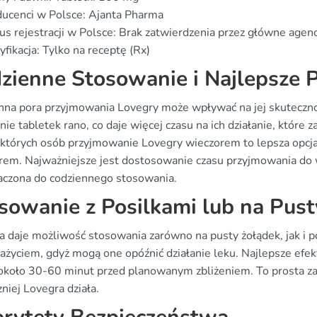
ucenci w Polsce: Ajanta Pharma
us rejestracji w Polsce: Brak zatwierdzenia przez główne agen
yfikacja: Tylko na receptę (Rx)
zienne Stosowanie i Najlepsze P
nna pora przyjmowania Lovegry może wpływać na jej skuteczn
ie tabletek rano, co daje więcej czasu na ich działanie, które
ektórych osób przyjmowanie Lovegry wieczorem to lepsza opcja
rem. Najważniejsze jest dostosowanie czasu przyjmowania do w
aczona do codziennego stosowania.
sowanie z Posilkami lub na Pust
a daje możliwość stosowania zarówno na pusty żołądek, jak i po
ażyciem, gdyż mogą one opóźnić działanie leku. Najlepsze efekt
około 30-60 minut przed planowanym zbliżeniem. To prosta zasa
niej Lovegra działa.