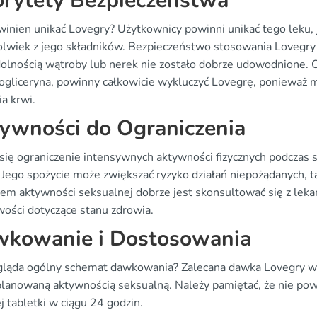
orytety Bezpieczeństwa
inien unikać Lovegry? Użytkownicy powinni unikać tego leku, je
olwiek z jego składników. Bezpieczeństwo stosowania Lovegry
olnością wątroby lub nerek nie zostało dobrze udowodnione. Os
trogliceryna, powinny całkowicie wykluczyć Lovegrę, ponieważ 
ia krwi.
ywności do Ograniczenia
 się ograniczenie intensywnych aktywności fizycznych podczas
 Jego spożycie może zwiększać ryzyko działań niepożądanych, t
em aktywności seksualnej dobrze jest skonsultować się z lekar
wości dotyczące stanu zdrowia.
kowanie i Dostosowania
gląda ogólny schemat dawkowania? Zalecana dawka Lovegry w
planowaną aktywnością seksualną. Należy pamiętać, że nie powi
j tabletki w ciągu 24 godzin.