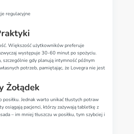
cje regulacyjne
raktyki
ość. Większość użytkowników preferuje
 zazwyczaj występuje 30-60 minut po spożyciu.
, szczególnie gdy planują intymność późnym
łasnych potrzeb, pamiętając, że Lovegra nie jest
y Żołądek
 posiłku. Jednak warto unikać tłustych potraw
y osiągają pacjenci, którzy zażywają tabletkę z
da – im mniej tłuszczu w posiłku, tym szybciej i