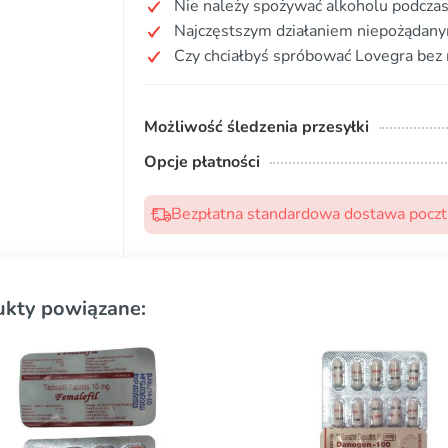
Nie należy spożywać alkoholu podczas
Najczęstszym działaniem niepożądanym
Czy chciałbyś spróbować Lovegra bez 
Możliwość śledzenia przesyłki
Opcje płatności
Bezpłatna standardowa dostawa pocztą
ukty powiązane: