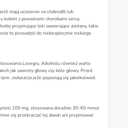
śli mają uczulenie na sildenafil lub
 u kobiet z poważnymi chorobami serca,
oby przyjmujące leki zawierające azotany, takie
może to prowadzić do niebezpiecznie niskiego
 stosowania Lovegry. Alkoholu również warto
akich jak zawroty głowy czy bóle głowy. Przed
zem, zwłaszcza jeśli pojawiają się jakiekolwiek
ynosi 100 mg, stosowana doraźnie 30-60 minut
nno się przekraczać tej dawki ani przyjmować