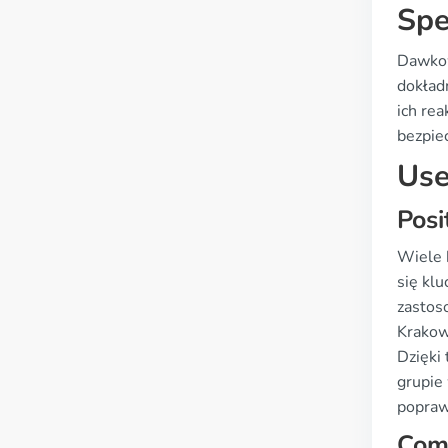
Spe
Dawkow
dokład
ich re
bezpie
Use
Posi
Wiele k
się kl
zastoso
Krakowa
Dzięki 
grupie
poprawi
Com