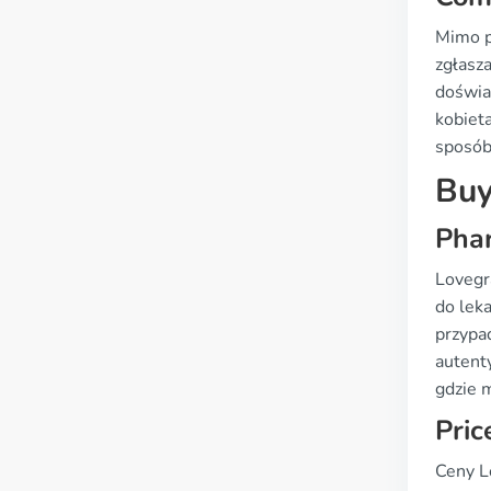
Mimo p
zgłasz
doświa
kobiet
sposób
Buy
Phar
Lovegr
do lek
przypa
autent
gdzie m
Pric
Ceny L