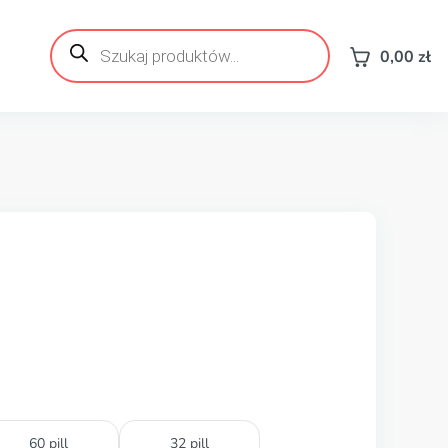
Wyszukiwarka
produktów
0,00
zł
60 pill
32 pill