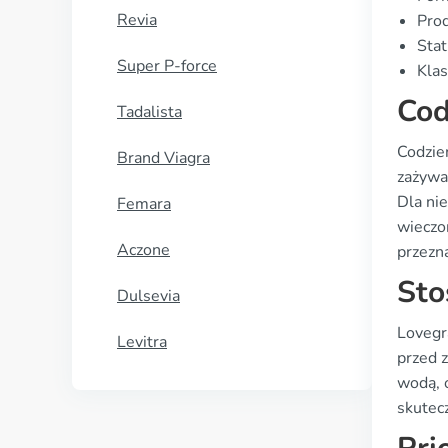
Revia
Prod
Stat
Super P-force
Klas
Cod
Tadalista
Codzie
Brand Viagra
zażywan
Dla ni
Femara
wieczo
Aczone
przezn
Sto
Dulsevia
Lovegr
Levitra
przed z
wodą, 
skutecz