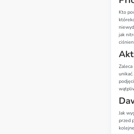
Pri
Kto pow
którek
niewyd
jak ni
ciśnien
Akt
Zaleca
unikać.
podjęci
wątpli
Daw
Jak wy
przed 
kolejne