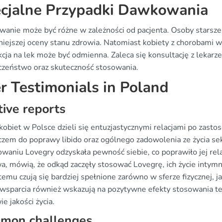
cjalne Przypadki Dawkowania
anie może być różne w zależności od pacjenta. Osoby starsze
niejszej oceny stanu zdrowia. Natomiast kobiety z chorobami
akcja na lek może być odmienna. Zaleca się konsultację z leka
czeństwo oraz skuteczność stosowania.
r Testimonials in Poland
tive reports
obiet w Polsce dzieli się entuzjastycznymi relacjami po zastos
uczem do poprawy libido oraz ogólnego zadowolenia ze życia 
waniu Lovegry odzyskała pewność siebie, co poprawiło jej relac
, mówią, że odkąd zaczęły stosować Lovegrę, ich życie intymne 
temu czują się bardziej spełnione zarówno w sferze fizycznej,
 wsparcia również wskazują na pozytywne efekty stosowania t
e jakości życia.
mon challenges