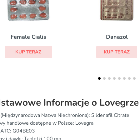
Danazol
Arimidex
KUP TERAZ
KUP TERAZ
stawowe Informacje o Lovegrze
(Międzynarodowa Nazwa Niechroniona): Sildenafil Citrate
wy handlowe dostępne w Polsce: Lovegra
 ATC: G04BE03
y i dawki: Tabletki 100 mg