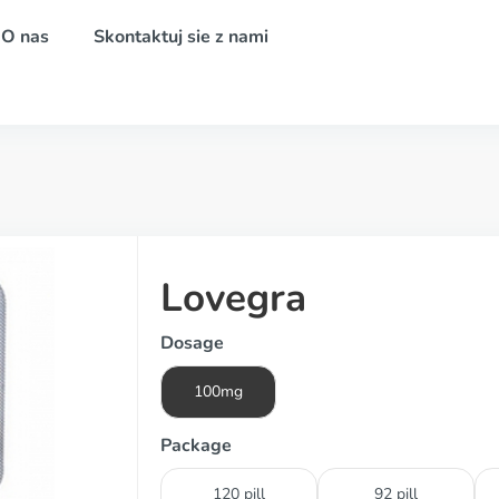
O nas
Skontaktuj sie z nami
Lovegra
Dosage
100mg
Package
120 pill
92 pill