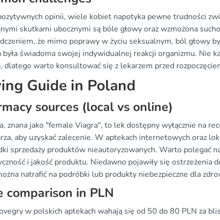
ozytywnych opinii, wiele kobiet napotyka pewne trudności zw
anymi skutkami ubocznymi są bóle głowy oraz wzmożona suchoś
dczeniem, że mimo poprawy w życiu seksualnym, ból głowy bywa
a była świadoma swojej indywidualnej reakcji organizmu. Nie k
, dlatego warto konsultować się z lekarzem przed rozpoczęciem
ing Guide in Poland
macy sources (local vs online)
a, znana jako "female Viagra", to lek dostępny wyłącznie na re
arza, aby uzyskać zalecenie. W aptekach internetowych oraz lok
dki sprzedaży produktów nieautoryzowanych. Warto polegać n
yczność i jakość produktu. Niedawno pojawiły się ostrzeżenia 
ożna natrafić na podróbki lub produkty niebezpieczne dla zdro
e comparison in PLN
ovegry w polskich aptekach wahają się od 50 do 80 PLN za blis