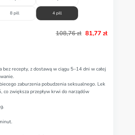
8 pill
4 pill
108,76
zł
81,77
zł
 bez recepty, z dostawą w ciągu 5–14 dni w całej
owanie.
biecego zaburzenia pobudzenia seksualnego. Lek
 5, co zwiększa przepływ krwi do narządów
g.
minut.