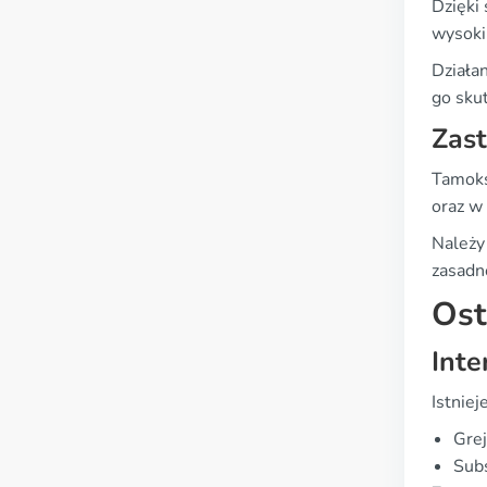
Dzięki
wysoki
Działa
go sku
Zast
Tamoks
oraz w 
Należy
zasadn
Ost
Inte
Istnie
Grej
Subs