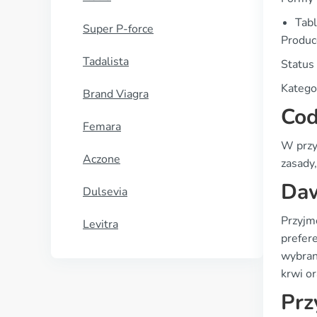
Tab
Super P-force
Produc
Tadalista
Status 
Katego
Brand Viagra
Cod
Femara
W przy
Aczone
zasady
Daw
Dulsevia
Przyjm
Levitra
prefer
wybran
krwi or
Prz