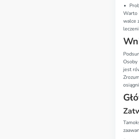
Prob
Warto 
walce z
leczen
Wni
Podsum
Osoby 
jest ró
Zrozumi
osiągn
Głó
Zat
Tamoks
zaawan