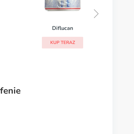
Dostinex
KUP TERAZ
ucan
ERAZ
fenie