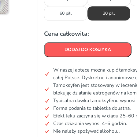
60 pill
30 pill
Cena całkowita:
DODAJ DO KOSZYKA
W naszej aptece można kupić tamoksyf
całej Polsce. Dyskretne i anonimowe
Tamoksyfen jest stosowany w leczeniu 
blokując działanie estrogenów na ko
Typicalna dawka tamoksyfenu wynosi 
Forma podania to tabletka doustna.
Efekt leku zaczyna się w ciągu 25–60 
Czas działania wynosi 4–6 godzin.
Nie należy spożywać alkoholu.