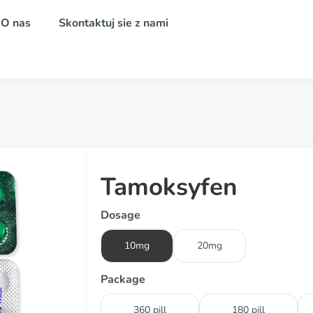
O nas
Skontaktuj sie z nami
Tamoksyfen
Dosage
10mg
20mg
Package
360 pill
180 pill