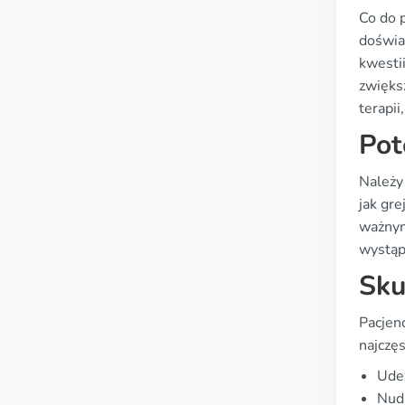
Co do 
doświa
kwesti
zwięks
terapii
Pot
Należy
jak gre
ważnym
wystąp
Sku
Pacjen
najczęs
Uder
Nud