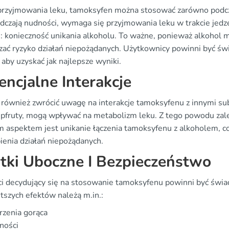
przyjmowania leku, tamoksyfen można stosować zarówno podczas 
dczają nudności, wymaga się przyjmowania leku w trakcie jedze
i: konieczność unikania alkoholu. To ważne, ponieważ alkoho
zać ryzyko działań niepożądanych. Użytkownicy powinni być św
, aby uzyskać jak najlepsze wyniki.
encjalne Interakcje
 również zwrócić uwagę na interakcje tamoksyfenu z innymi su
jpfruty, mogą wpływać na metabolizm leku. Z tego powodu zalec
 aspektem jest unikanie łączenia tamoksyfenu z alkoholem, co 
ienia działań niepożądanych.
tki Uboczne I Bezpieczeństwo
ci decydujący się na stosowanie tamoksyfenu powinni być świ
tszych efektów należą m.in.:
zenia gorąca
ności