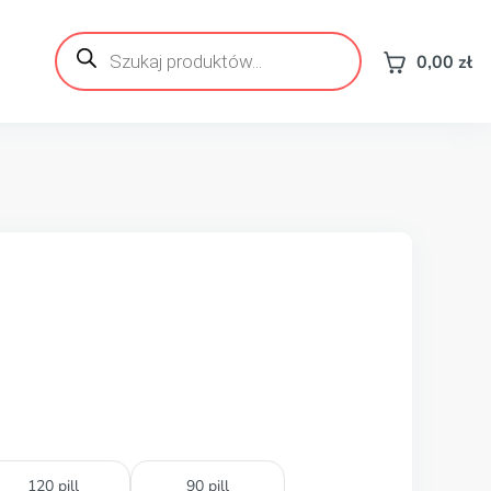
Wyszukiwarka
produktów
0,00
zł
120 pill
90 pill