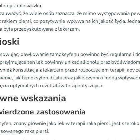
lemy z miesiączką
zauważyć, że wiele osób zaznacza, że mimo występowania pe
 rakiem piersi, co pozytywnie wpływa na ich jakość życia. Jedn
ia była przedyskutowana z lekarzem.
oski
owując, dawkowanie tamoksyfenu powinno być regularne i do
przyjmujące ten lek powinny unikać alkoholu oraz być świado
wnież konsultacja z lekarzem przed rozpoczęciem terapii, aby 
enie, jak tamoksyfen działa oraz jakie czynniki mogą wpływać 
ięcia optymalnych rezultatów terapeutycznych.
wne wskazania
wierdzone zastosowania
yfen, znany głównie jako lek w terapii raka piersi, jest szero
sowanego raka piersi.