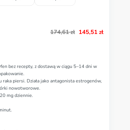
174,61
zł
145,51
zł
en bez recepty, z dostawą w ciągu 5–14 dni w
 opakowanie.
raka piersi. Działa jako antagonista estrogenów,
mórki nowotworowe.
20 mg dziennie.
minut.