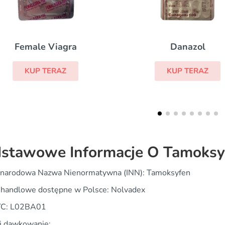
Danazol
Difl
KUP TERAZ
KUP T
stawowe Informacje O Tamoksy
narodowa Nazwa Nienormatywna (INN): Tamoksyfen
handlowe dostępne w Polsce: Nolvadex
TC: L02BA01
i dawkowanie: