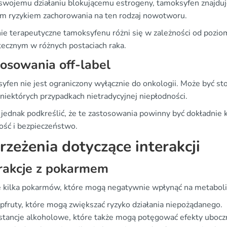
 swojemu działaniu blokującemu estrogeny, tamoksyfen znajduje
m ryzykiem zachorowania na ten rodzaj nowotworu.
nie terapeutyczne tamoksyfenu różni się w zależności od pozio
tecznym w różnych postaciach raka.
osowania off-label
yfen nie jest ograniczony wyłącznie do onkologii. Może być s
niektórych przypadkach nietradycyjnej niepłodności.
 jednak podkreślić, że te zastosowania powinny być dokładnie 
ość i bezpieczeństwo.
rzeżenia dotyczące interakcji
rakcje z pokarmem
je kilka pokarmów, które mogą negatywnie wpłynąć na metabol
pfruty, które mogą zwiększać ryzyko działania niepożądanego.
tancje alkoholowe, które także mogą potęgować efekty ubocz