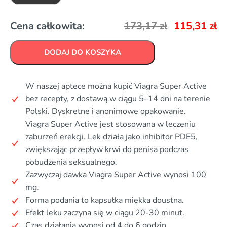
Cena całkowita:
173,17
zł
115,31
zł
DODAJ DO KOSZYKA
W naszej aptece można kupić Viagra Super Active
bez recepty, z dostawą w ciągu 5–14 dni na terenie
Polski. Dyskretne i anonimowe opakowanie.
Viagra Super Active jest stosowana w leczeniu
zaburzeń erekcji. Lek działa jako inhibitor PDE5,
zwiększając przepływ krwi do penisa podczas
pobudzenia seksualnego.
Zazwyczaj dawka Viagra Super Active wynosi 100
mg.
Forma podania to kapsułka miękka doustna.
Efekt leku zaczyna się w ciągu 20-30 minut.
Czas działania wynosi od 4 do 6 godzin.