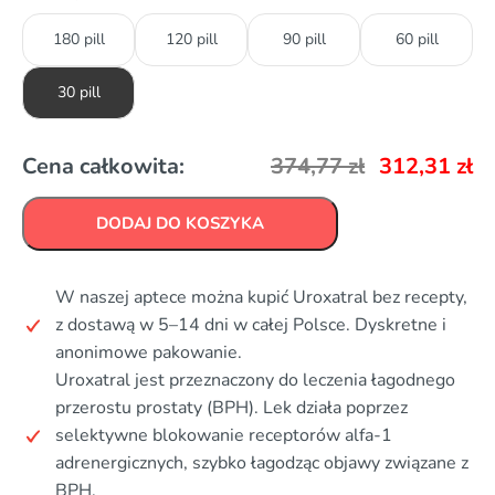
180 pill
120 pill
90 pill
60 pill
30 pill
Cena całkowita:
374,77
zł
312,31
zł
DODAJ DO KOSZYKA
W naszej aptece można kupić Uroxatral bez recepty,
z dostawą w 5–14 dni w całej Polsce. Dyskretne i
anonimowe pakowanie.
Uroxatral jest przeznaczony do leczenia łagodnego
przerostu prostaty (BPH). Lek działa poprzez
selektywne blokowanie receptorów alfa-1
adrenergicznych, szybko łagodząc objawy związane z
BPH.