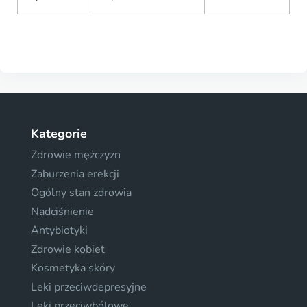
Kategorie
Zdrowie mężczyzn
Zaburzenia erekcji
Ogólny stan zdrowia
Nadciśnienie
Antybiotyki
Zdrowie kobiet
Kosmetyka skóry
Leki przeciwdepresyjne
Leki przeciwbólowe