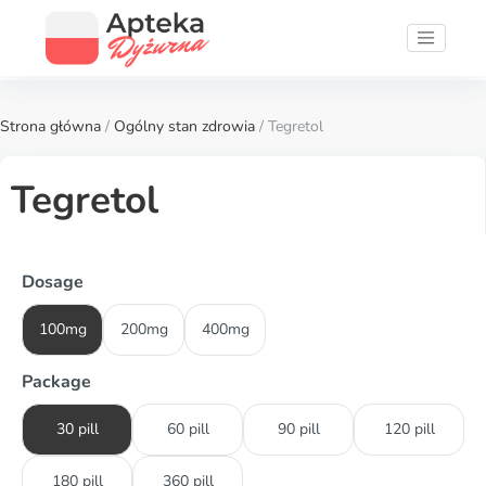
Strona główna
/
Ogólny stan zdrowia
/ Tegretol
Tegretol
Dosage
100mg
200mg
400mg
Package
30 pill
60 pill
90 pill
120 pill
180 pill
360 pill