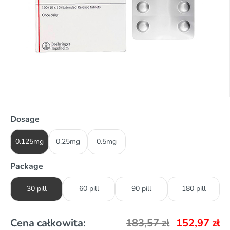
Dosage
0.125mg
0.25mg
0.5mg
Package
30 pill
60 pill
90 pill
180 pill
Cena całkowita:
183,57
zł
152,97
zł