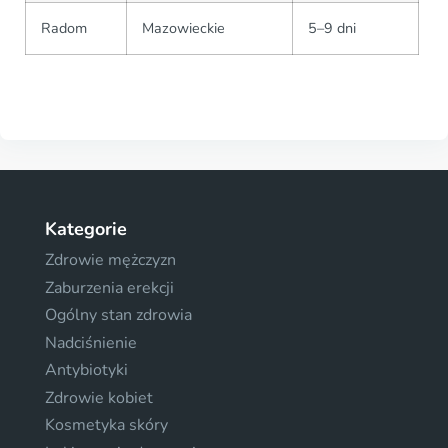
Radom
Mazowieckie
5–9 dni
Kategorie
Zdrowie mężczyzn
Zaburzenia erekcji
Ogólny stan zdrowia
Nadciśnienie
Antybiotyki
Zdrowie kobiet
Kosmetyka skóry