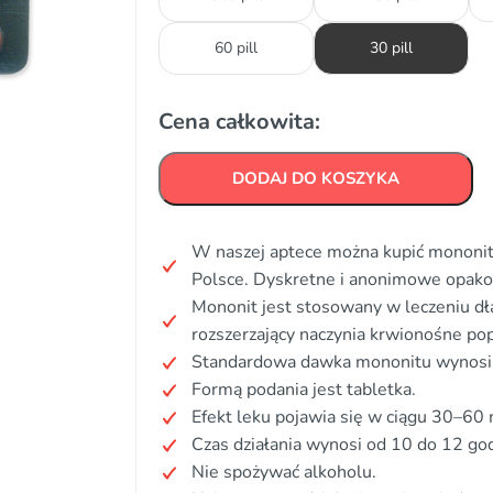
60 pill
30 pill
Cena całkowita:
DODAJ DO KOSZYKA
W naszej aptece można kupić mononit 
Polsce. Dyskretne i anonimowe opak
Mononit jest stosowany w leczeniu dła
rozszerzający naczynia krwionośne pop
Standardowa dawka mononitu wynosi 2
Formą podania jest tabletka.
Efekt leku pojawia się w ciągu 30–60 
Czas działania wynosi od 10 do 12 god
Nie spożywać alkoholu.