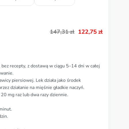
147,31
zł
122,75
zł
bez recepty, z dostawą w ciągu 5–14 dni w całej
owanie.
wicy piersiowej. Lek działa jako środek
rzez działanie na mięśnie gładkie naczyń.
0 mg raz lub dwa razy dziennie.
minut.
zin.