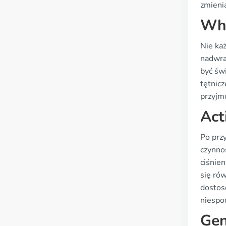
zmieni
Who
Nie ka
nadwra
być św
tętnic
przyjm
Act
Po prz
czynno
ciśnie
się ró
dostos
niespo
Gen