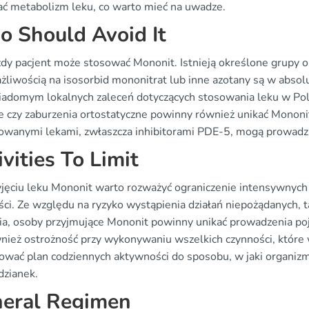
ać metabolizm leku, co warto mieć na uwadze.
 Should Avoid It
żdy pacjent może stosować Mononit. Istnieją określone grupy o
żliwością na isosorbid mononitrat lub inne azotany są w absol
iadomym lokalnych zaleceń dotyczących stosowania leku w Polsc
ze czy zaburzenia ortostatyczne powinny również unikać Mononi
owanymi lekami, zwłaszcza inhibitorami PDE-5, mogą prowad
ivities To Limit
yjęciu leku Mononit warto rozważyć ograniczenie intensywnych 
ści. Ze względu na ryzyko wystąpienia działań niepożądanych, t
nia, osoby przyjmujące Mononit powinny unikać prowadzenia po
wnież ostrożność przy wykonywaniu wszelkich czynności, które 
ować plan codziennych aktywności do sposobu, w jaki organizm
dzianek.
eral Regimen