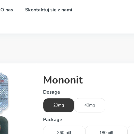
O nas
Skontaktuj sie z nami
Mononit
Dosage
20mg
40mg
Package
360 pill
180 pill