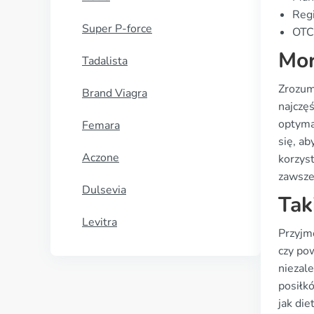
Regi
Super P-force
OTC 
Mor
Tadalista
Zrozum
Brand Viagra
najczę
optyma
Femara
się, ab
Aczone
korzys
zawsze
Dulsevia
Tak
Levitra
Przyjm
czy po
niezal
posiłk
jak di