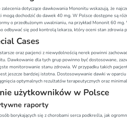
 zalecenia dotyczące dawkowania Mononitu wskazują, że najcz
ci mogą dochodzić do dawek 40 mg. W Polsce dostępne są różn
formy o przedłużonym uwalnianiu, na przykład Mononit 60 mg.
o odbywać się pod kontrolą lekarza, który oceni stan zdrowia p
cial Cases
starsze oraz pacjenci z niewydolnością nerek powinni zachowa
tu. Dawkowanie dla tych grup powinno być dostosowane, zazw
zęste monitorowanie stanu zdrowia. W przypadku takich pacjent
jest jeszcze bardziej istotna. Dostosowywanie dawki w oparciu
ągnięcia optymalnych rezultatów terapeutycznych oraz minimali
nie użytkowników w Polsce
ytywne raporty
osób borykających się z chorobami serca podkreśla, jak ogrom