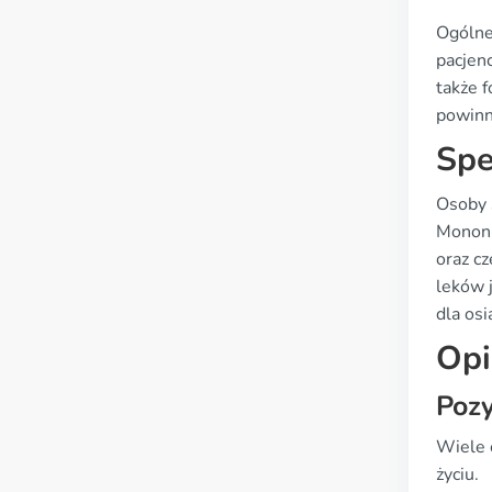
Ogólne
pacjen
także 
powinn
Spe
Osoby 
Mononi
oraz c
leków 
dla osi
Opi
Poz
Wiele 
życiu.