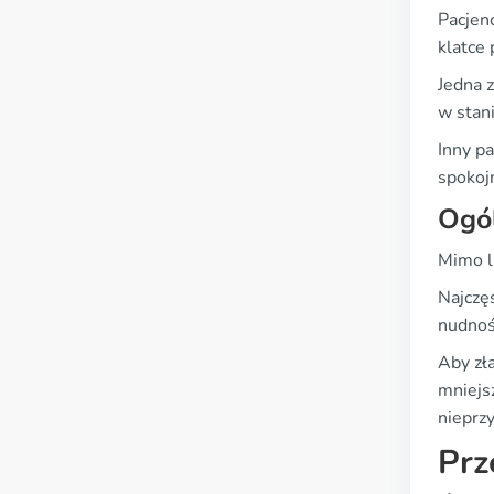
Pacjenc
klatce 
Jedna 
w stani
Inny pa
spokoj
Ogó
Mimo l
Najczę
nudnoś
Aby zł
mniejs
nieprz
Prz