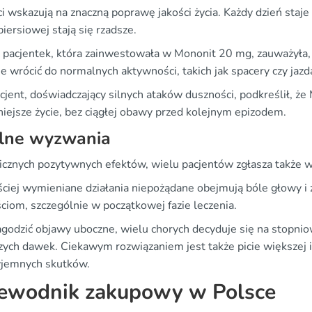
i wskazują na znaczną poprawę jakości życia. Każdy dzień staj
piersiowej stają się rzadsze.
z pacjentek, która zainwestowała w Mononit 20 mg, zauważyła, 
e wrócić do normalnych aktywności, takich jak spacery czy jazd
cjent, doświadczający silnych ataków duszności, podkreślił, że
niejsze życie, bez ciągłej obawy przed kolejnym epizodem.
lne wyzwania
icznych pozytywnych efektów, wielu pacjentów zgłasza także 
ściej wymieniane działania niepożądane obejmują bóle głowy i 
ciom, szczególnie w początkowej fazie leczenia.
agodzić objawy uboczne, wielu chorych decyduje się na stopnio
zych dawek. Ciekawym rozwiązaniem jest także picie większej 
yjemnych skutków.
ewodnik zakupowy w Polsce