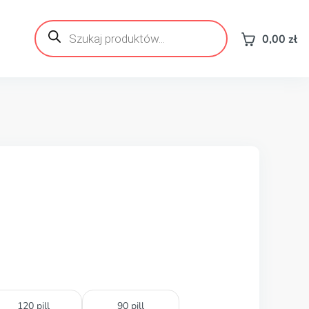
Wyszukiwarka
produktów
0,00
zł
120 pill
90 pill