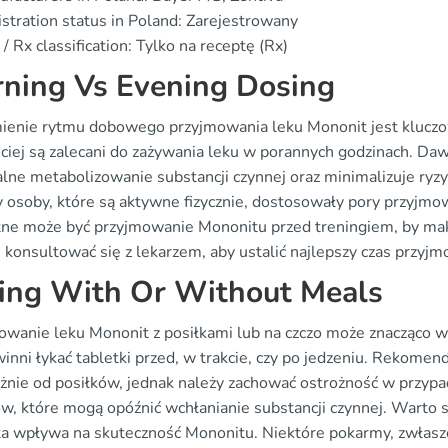
stration status in Poland: Zarejestrowany
/ Rx classification: Tylko na receptę (Rx)
ning Vs Evening Dosing
ienie rytmu dobowego przyjmowania leku Mononit jest kluczowe
ściej są zalecani do zażywania leku w porannych godzinach. 
lne metabolizowanie substancji czynnej oraz minimalizuje ryzy
y osoby, które są aktywne fizycznie, dostosowały pory przyjmo
tne może być przyjmowanie Mononitu przed treningiem, by maks
 konsultować się z lekarzem, aby ustalić najlepszy czas przyjm
ing With Or Without Meals
owanie leku Mononit z posiłkami lub na czczo może znacząco wp
winni łykać tabletki przed, w trakcie, czy po jedzeniu. Rekome
eżnie od posiłków, jednak należy zachować ostrożność w przy
ów, które mogą opóźnić wchłanianie substancji czynnej. Warto s
eta wpływa na skuteczność Mononitu. Niektóre pokarmy, zwłaszc