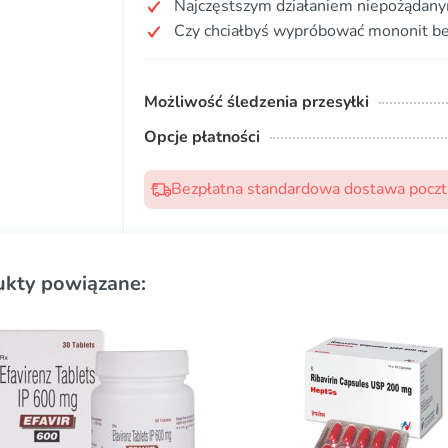
Najczęstszym działaniem niepożądanym
Czy chciałbyś wypróbować mononit be
Możliwość śledzenia przesyłki
Opcje płatności
Bezpłatna standardowa dostawa pocztą
ukty powiązane: