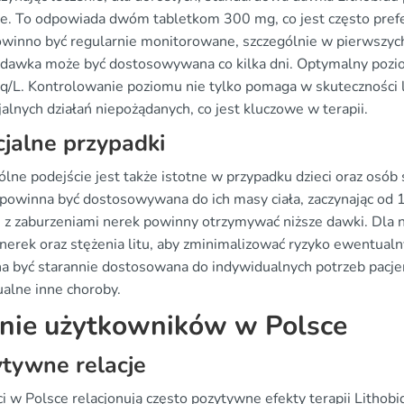
ie. To odpowiada dwóm tabletkom 300 mg, co jest często pref
owinno być regularnie monitorowane, szczególnie w pierwszyc
 dawka może być dostosowywana co kilka dni. Optymalny pozio
q/L. Kontrolowanie poziomu nie tylko pomaga w skuteczności l
alnych działań niepożądanych, co jest kluczowe w terapii.
jalne przypadki
lne podejście jest także istotne w przypadku dzieci oraz osób s
powinna być dostosowywana do ich masy ciała, zaczynając od
e z zaburzeniami nerek powinny otrzymywać niższe dawki. Dla
i nerek oraz stężenia litu, aby zminimalizować ryzyko ewentua
a być starannie dostosowana do indywidualnych potrzeb pacjen
alne inne choroby.
nie użytkowników w Polsce
tywne relacje
ci w Polsce relacjonują często pozytywne efekty terapii Litho