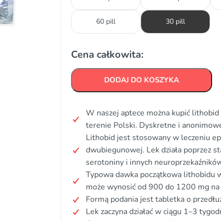
60 pill
30 pill
Cena całkowita:
DODAJ DO KOSZYKA
W naszej aptece można kupić lithobid 
terenie Polski. Dyskretne i anonimo
Lithobid jest stosowany w leczeniu e
dwubiegunowej. Lek działa poprzez st
serotoniny i innych neuroprzekaźnik
Typowa dawka początkowa lithobidu w
może wynosić od 900 do 1200 mg na 
Formą podania jest tabletka o przedł
Lek zaczyna działać w ciągu 1–3 tygodn