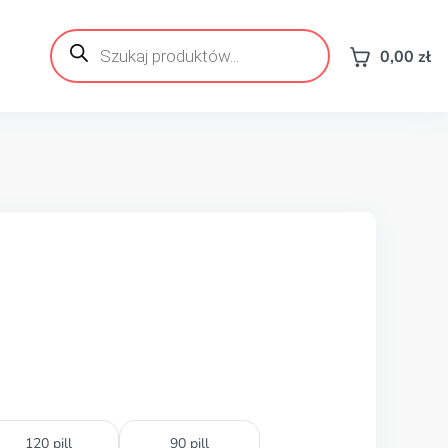
Wyszukiwarka
produktów
0,00
zł
120 pill
90 pill