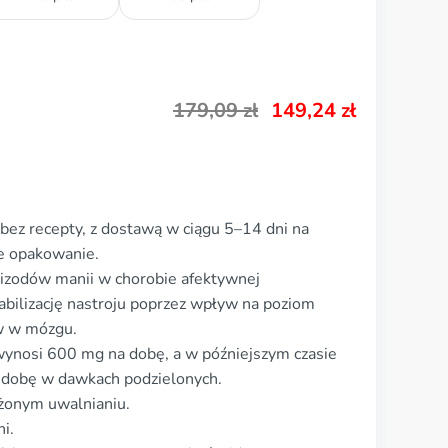
179,09
zł
149,24
zł
bez recepty, z dostawą w ciągu 5–14 dni na
we opakowanie.
pizodów manii w chorobie afektywnej
abilizację nastroju poprzez wpływ na poziom
ów w mózgu.
ynosi 600 mg na dobę, a w późniejszym czasie
dobę w dawkach podzielonych.
użonym uwalnianiu.
i.