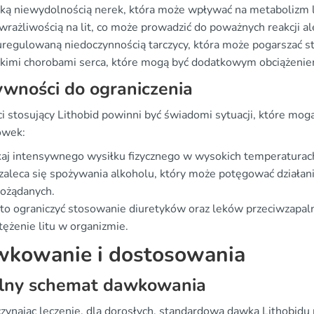
ką niewydolnością nerek, która może wpływać na metabolizm 
rażliwością na lit, co może prowadzić do poważnych reakcji al
regulowaną niedoczynnością tarczycy, która może pogarszać st
kimi chorobami serca, które mogą być dodatkowym obciążeniem
wności do ograniczenia
i stosujący Lithobid powinni być świadomi sytuacji, które mog
ówek:
aj intensywnego wysiłku fizycznego w wysokich temperaturac
zaleca się spożywania alkoholu, który może potęgować działani
pożądanych.
o ograniczyć stosowanie diuretyków oraz leków przeciwzapal
tężenie litu w organizmie.
kowanie i dostosowania
lny schemat dawkowania
zynając leczenie, dla dorosłych, standardowa dawka Lithobidu