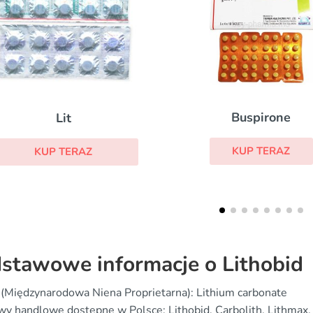
Buspirone
Anafranil
KUP TERAZ
KUP TERAZ
stawowe informacje o Lithobid
(Międzynarodowa Niena Proprietarna): Lithium carbonate
y handlowe dostępne w Polsce: Lithobid, Carbolith, Lithmax,