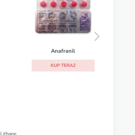
Topiramat
KUP TERAZ
 Lithane