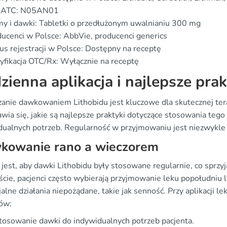
 ATC: N05AN01
y i dawki: Tabletki o przedłużonym uwalnianiu 300 mg
ucenci w Polsce: AbbVie, producenci generics
us rejestracji w Polsce: Dostępny na receptę
yfikacja OTC/Rx: Wyłącznie na receptę
zienna aplikacja i najlepsze prak
zanie dawkowaniem Lithobidu jest kluczowe dla skutecznej ter
wia się, jakie są najlepsze praktyki dotyczące stosowania teg
ualnych potrzeb. Regularność w przyjmowaniu jest niezwykle ist
kowanie rano a wieczorem
jest, aby dawki Lithobidu były stosowane regularnie, co sprzyj
ście, pacjenci często wybierają przyjmowanie leku popołudni
alne działania niepożądane, takie jak senność. Przy aplikacji l
ów:
osowanie dawki do indywidualnych potrzeb pacjenta.