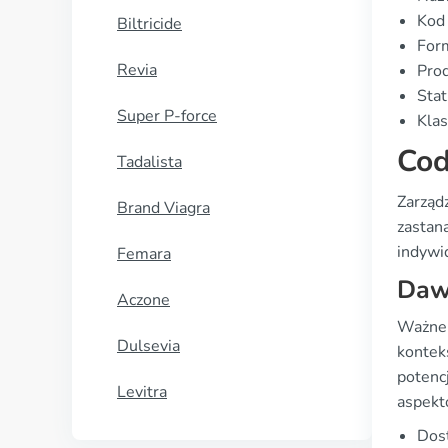
Kod
Biltricide
Form
Revia
Prod
Stat
Super P-force
Klas
Cod
Tadalista
Zarząd
Brand Viagra
zastana
indywid
Femara
Daw
Aczone
Ważne 
Dulsevia
kontek
potencj
Levitra
aspekt
Dost