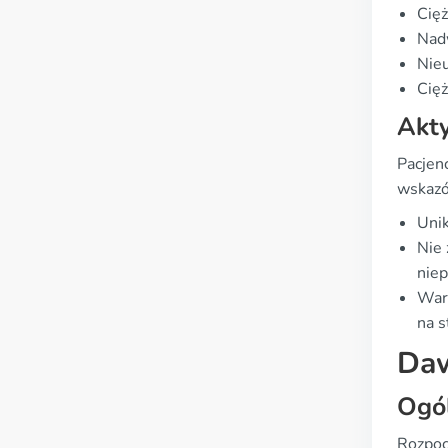
Cięż
Nadw
Nieu
Cięż
Akty
Pacjenc
wskaz
Unik
Nie 
nie
Wart
na s
Daw
Ogó
Rozpoc