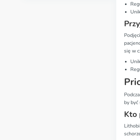
Regu
Unik
Przy
Podjęc
pacjenc
się w c
Unik
Regu
Pri
Podcza
by być
Kto 
Lithob
schorz