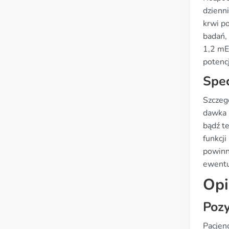
dzienn
krwi p
badań,
1,2 mE
potencj
Spec
Szczegó
dawka 
bądź t
funkcj
powinn
ewentu
Opi
Pozy
Pacjen