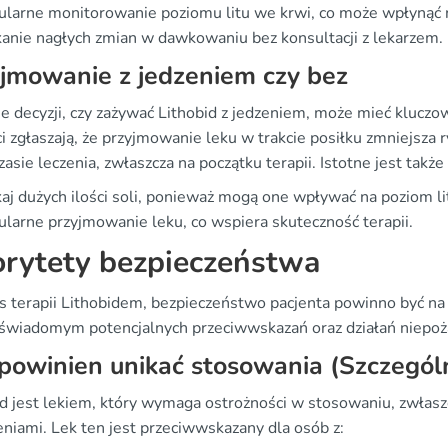
larne monitorowanie poziomu litu we krwi, co może wpłynąć 
anie nagłych zmian w dawkowaniu bez konsultacji z lekarzem.
jmowanie z jedzeniem czy bez
ie decyzji, czy zażywać Lithobid z jedzeniem, może mieć kluczo
i zgłaszają, że przyjmowanie leku w trakcie posiłku zmniejsza
zasie leczenia, zwłaszcza na początku terapii. Istotne jest takż
aj dużych ilości soli, ponieważ mogą one wpływać na poziom li
larne przyjmowanie leku, co wspiera skuteczność terapii.
orytety bezpieczeństwa
s terapii Lithobidem, bezpieczeństwo pacjenta powinno być na
 świadomym potencjalnych przeciwwskazań oraz działań niepoż
powinien unikać stosowania (Szczegól
id jest lekiem, który wymaga ostrożności w stosowaniu, zwłas
eniami. Lek ten jest przeciwwskazany dla osób z: