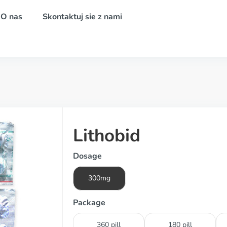
O nas
Skontaktuj sie z nami
Lithobid
Dosage
300mg
Package
360 pill
180 pill