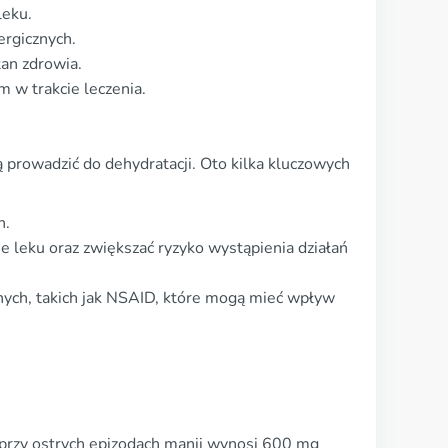
leku.
ergicznych.
an zdrowia.
 w trakcie leczenia.
ą prowadzić do dehydratacji. Oto kilka kluczowych
h.
e leku oraz zwiększać ryzyko wystąpienia działań
nych, takich jak NSAID, które mogą mieć wpływ
 przy ostrych epizodach manii wynosi 600 mg