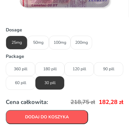
Dosage
25mg
50mg
100mg
200mg
Package
360 pill
180 pill
120 pill
90 pill
60 pill
30 pill
Cena całkowita:
218,75
zł
182,28
zł
DODAJ DO KOSZYKA