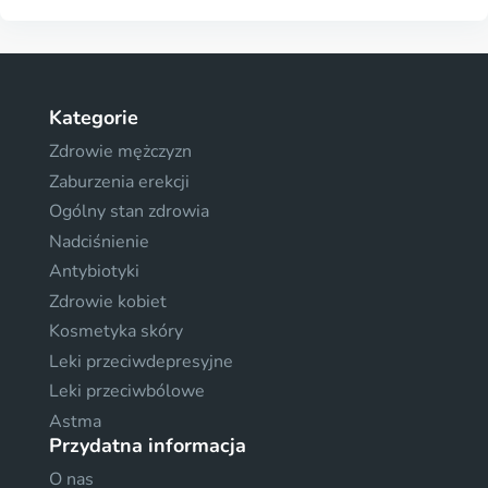
Kategorie
Zdrowie mężczyzn
Zaburzenia erekcji
Ogólny stan zdrowia
Nadciśnienie
Antybiotyki
Zdrowie kobiet
Kosmetyka skóry
Leki przeciwdepresyjne
Leki przeciwbólowe
Astma
Przydatna informacja
O nas