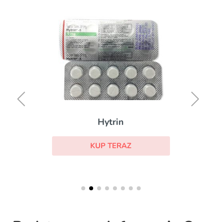
Depakine
KUP TERAZ
n
RAZ