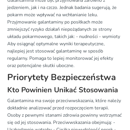
Galantamina może być przyjmowana zarówno z
jedzeniem, jak i na czczo. Jednak badania sugerują, że
pokarm może wpływać na wchłanianie leku.
Przyjmowanie galantaminy po posiłkach może
zmniejszyć ryzyko działań niepożądanych ze strony
układu pokarmowego, takich jak: - nudności - wymioty
Aby osiągnąć optymalne wyniki terapeutyczne,
najlepiej jest stosować galantaminę w sposób
regularny. Pomaga to lepiej monitorować jej efekty
oraz potencjalne skutki uboczne.
Priorytety Bezpieczeństwa
Kto Powinien Unikać Stosowania
Galantamina ma swoje przeciwwskazania, które należy
dokładnie analizować przed rozpoczęciem terapii.
Osoby z pewnymi stanami zdrowia powinny wstrzymać
się od jej stosowania. Przeciwwskazania obejmują: -
Uszkodzenie wątroby - Ciężką niewydolność nerek -