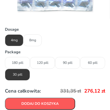
Dosage
4mg
8mg
Package
180 pill
120 pill
90 pill
60 pill
30 pill
Cena całkowita:
331,35
zł
276,12
zł
DODAJ DO KOSZYKA