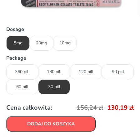
Dosage
5mg
20mg
10mg
Package
360 pill
180 pill
120 pill
90 pill
60 pill
30 pill
Cena całkowita:
156,24
zł
130,19
zł
DODAJ DO KOSZYKA