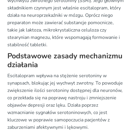
wychwytu zwrotnego serotoniny (SSRI). Jego głównym
składnikiem czynnym jest właśnie escitalopram, który
działa na neuroprzekaźniki w mózgu. Oprócz niego
preparaton może zawierać substancje pomocnicze,
takie jak laktoza, mikrokrystaliczna celuloza czy
stearynian magnezu, które wspomagają formowanie i
stabilność tabletki.
Podstawowe zasady mechanizmu
działania
Escitalopram wpływa na stężenie serotoniny w
synapsach, blokując jej wychwyt zwrotny. To powoduje
zwiększenie ilości serotoniny dostępnej dla neuronów,
co przekłada się na poprawę nastroju i zmniejszenie
objawów depresji oraz lęku. Działa poprzez
wzmacnianie sygnałów serotoninowych, co jest
kluczowe w poprawie samopoczucia pacjentów z
zaburzeniami afektywnymi i lękowymi.