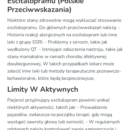
Escitalopramu (Polskie
Przeciwwskazania)
Niektóre stany zdrowotne mogą wykluczać stosowanie
escitalopramu. Do głównych przeciwwskazań należą: -
Historia reakcji alergicznych na escitalopram lub inne
leki z grupy SSRI. - Problemy z sercem, takie jak
wydłużony QT. - Istniejące zaburzenia nastroju, takie jak
stany maniakalne w ramach choroby afektywnej
dwubiegunowej. W takich przypadkach lekarz może
zalecić inne leki lub metody terapeutyczne poznawczo-
behawioralne, które będą bezpieczniejsze.
Limity W Aktywnych
Pacjenci przyjmujący escitalopram powinni unikać
niektórych aktywności, takich jak: - Prowadzenie
pojazdów, zwłaszcza na początku terapii, gdy mogą
wystąpić zawroty głowy lub senność. - W regularnych
odstępach należy kontrolować swoje samopoczucie i