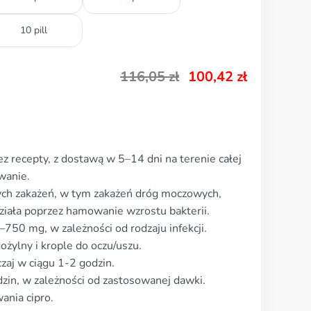
10 pill
116,05
zł
100,42
zł
z recepty, z dostawą w 5–14 dni na terenie całej
wanie.
ych zakażeń, w tym zakażeń dróg moczowych,
ziała poprzez hamowanie wzrostu bakterii.
50 mg, w zależności od rodzaju infekcji.
ożylny i krople do oczu/uszu.
czaj w ciągu 1-2 godzin.
zin, w zależności od zastosowanej dawki.
ania cipro.