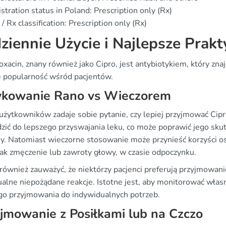
stration status in Poland: Prescription only (Rx)
/ Rx classification: Prescription only (Rx)
ziennie Użycie i Najlepsze Prakt
oxacin, znany również jako Cipro, jest antybiotykiem, który znaj
e popularność wśród pacjentów.
kowanie Rano vs Wieczorem
użytkowników zadaje sobie pytanie, czy lepiej przyjmować Ci
zić do lepszego przyswajania leku, co może poprawić jego skute
y. Natomiast wieczorne stosowanie może przynieść korzyści o
 jak zmęczenie lub zawroty głowy, w czasie odpoczynku.
również zauważyć, że niektórzy pacjenci preferują przyjmowan
alne niepożądane reakcje. Istotne jest, aby monitorować włas
ego przyjmowania do indywidualnych potrzeb.
jmowanie z Posiłkami lub na Czczo