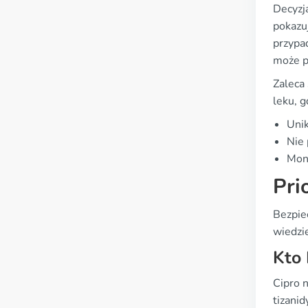
Decyzj
pokazu
przypa
może p
Zaleca 
leku, 
Unik
Nie 
Moni
Pri
Bezpie
wiedzie
Kto 
Cipro n
tizani