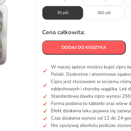
30 pill
360 pill
Cena całkowita:
DODAJ DO KOSZYKA
W naszej aptece możesz kupić cipro be
Polski. Dyskretne i anonimowe opako
Cipro jest stosowane w leczeniu różn
oddechowych i choroby wąglika. Lek d
Standardowa dawka cipro wynosi 250–7
Forma podania to tabletki oraz wlew d
Efekt działania leku pojawia się zazwy
Czas działania wynosi od 12 do 24 god
Nie spożywaj alkoholu podczas stosow