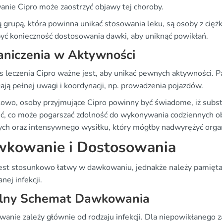
anie Cipro może zaostrzyć objawy tej choroby.
ą grupą, która powinna unikać stosowania leku, są osoby z cięż
yć konieczność dostosowania dawki, aby uniknąć powikłań.
aniczenia w Aktywności
s leczenia Cipro ważne jest, aby unikać pewnych aktywności. P
ją pełnej uwagi i koordynacji, np. prowadzenia pojazdów.
owo, osoby przyjmujące Cipro powinny być świadome, iż subs
ć, co może pogarszać zdolność do wykonywania codziennych o
nych oraz intensywnego wysiłku, który mógłby nadwyrężyć organ
kowanie i Dostosowania
jest stosunkowo łatwy w dawkowaniu, jednakże należy pamięta
ej infekcji.
lny Schemat Dawkowania
anie zależy głównie od rodzaju infekcji. Dla niepowikłanego