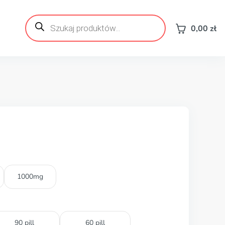
Wyszukiwarka
produktów
0,00
zł
1000mg
90 pill
60 pill