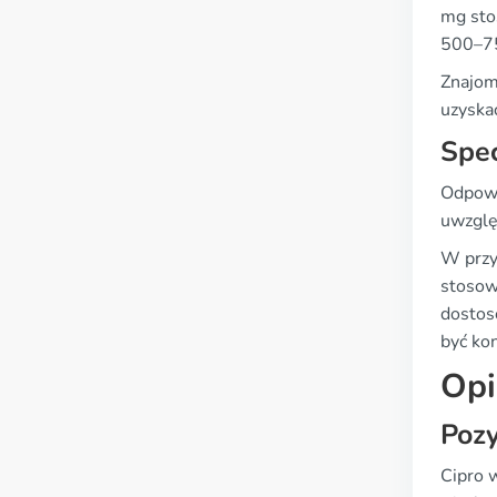
mg sto
500–75
Znajom
uzyska
Spec
Odpowi
uwzglę
W przyp
stosow
dostos
być ko
Opi
Poz
Cipro 