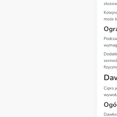
stosow
Kolejn
może b
Ogr
Podcza
wymaga
Dodatk
sennoś
fizycz
Daw
Cipro 
wywołan
Ogó
Dawkow