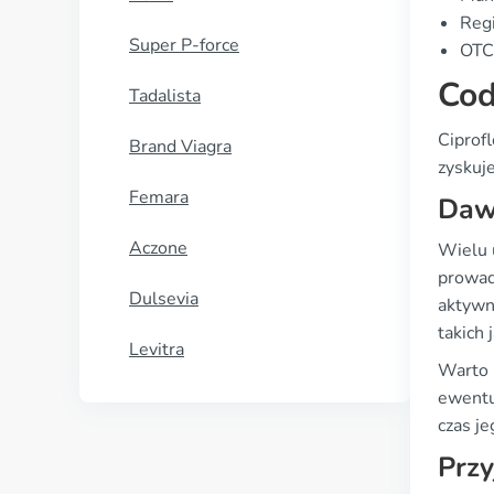
Regi
Super P-force
OTC 
Cod
Tadalista
Ciprofl
Brand Viagra
zyskuj
Femara
Daw
Aczone
Wielu 
prowad
Dulsevia
aktywn
takich
Levitra
Warto 
ewentu
czas j
Przy