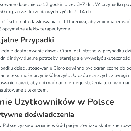
sowane doustnie co 12 godzin przez 3–7 dni. W przypadku powi
0 mg, a czas leczenia wydłużyć do 7–14 dni.
ość schematu dawkowania jest kluczowa, aby zminimalizować r
ć optymalne efekty terapeutyczne.
jalne Przypadki
ednie dostosowanie dawek Cipro jest istotne w przypadku dzie
dnić indywidualne potrzeby, starając się wyważyć skuteczność 
adku dzieci, stosowanie Cipro powinno być ograniczone do poważ
anie leku może przynieść korzyści. U osób starszych, z uwagi n
owanie dawki, aby uniknąć nadmiernego stężenia leku w orga
nsultowane z lekarzem.
nie Użytkowników w Polsce
ytywne doświadczenia
w Polsce zyskało uznanie wśród pacjentów jako skuteczne rozwi