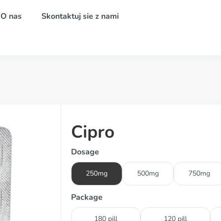
O nas
Skontaktuj sie z nami
Cipro
Dosage
250mg
500mg
750mg
Package
180 pill
120 pill