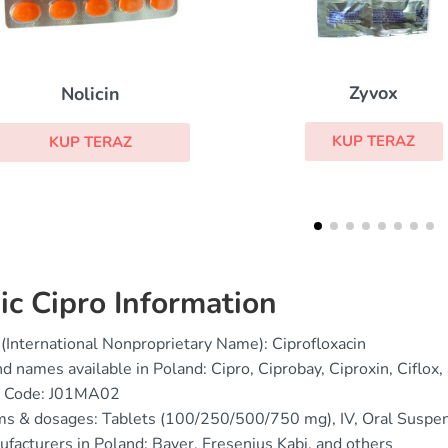
Zyvox
Keflex
KUP TERAZ
KUP TERAZ
ic Cipro Information
(International Nonproprietary Name): Ciprofloxacin
d names available in Poland: Cipro, Ciprobay, Ciproxin, Ciflox,
 Code: J01MA02
s & dosages: Tablets (100/250/500/750 mg), IV, Oral Suspen
facturers in Poland: Bayer, Fresenius Kabi, and others