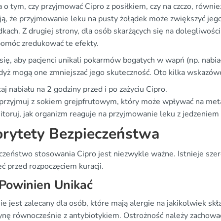
a o tym, czy przyjmować Cipro z posiłkiem, czy na czczo, równ
ją, że przyjmowanie leku na pusty żołądek może zwiększyć jeg
dkach. Z drugiej strony, dla osób skarżących się na dolegliwoś
omóc zredukować te efekty.
się, aby pacjenci unikali pokarmów bogatych w wapń (np. nabiał
gdyż mogą one zmniejszać jego skuteczność. Oto kilka wskazówe
aj nabiału na 2 godziny przed i po zażyciu Cipro.
przyjmuj z sokiem grejpfrutowym, który może wpływać na met
toruj, jak organizm reaguje na przyjmowanie leku z jedzeniem 
orytety Bezpieczeństwa
czeństwo stosowania Cipro jest niezwykle ważne. Istnieje szer
ć przed rozpoczęciem kuracji.
Powinien Unikać
ie jest zalecany dla osób, które mają alergie na jakikolwiek skła
dynę równocześnie z antybiotykiem. Ostrożność należy zachować