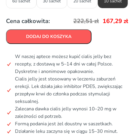
60 sachet
30 sachet
20 sachet
10 sachet
Cena całkowita:
222,51
zł
167,29
zł
DODAJ DO KOSZYKA
W naszej aptece możesz kupić cialis jelly bez
recepty, z dostawą w 5–14 dni w całej Polsce.
Dyskretne i anonimowe opakowanie.
Cialis jelly jest stosowany w leczeniu zaburzeń
erekcji. Lek działa jako inhibitor PDE5, zwiększając
przepływ krwi do członka podczas stymulacji
seksualnej.
Zalecana dawka cialis jelly wynosi 10–20 mg w
zależności od potrzeb.
Formą podania jest żel doustny w saszetkach.
Działanie leku zaczyna się w ciągu 15–30 minut.