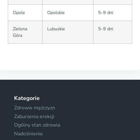
Opole
Opolskie
5–9 dni
Zielona
Lubuskie
5–9 dni
Góra
Kategorie
Zdrowie mężczyzn
Zaburzenia erekcji
Ogólny stan zdrowia
Nadciśnienie