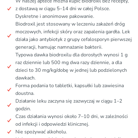
W naszej aptece można kupić biodroxil bez recepty,
z dostawą w ciągu 5–14 dni w całej Polsce.
Dyskretne i anonimowe pakowanie.
Biodroxil jest stosowany w leczeniu zakażeń dróg
moczowych, infekcji skóry oraz zapalenia gardła. Lek
działa jako antybiotyk z grupy cefalosporyn pierwszej
generacji, hamując namnażanie bakterii.
Typowa dawka biodroxilu dla dorosłych wynosi 1 g
raz dziennie lub 500 mg dwa razy dziennie, a dla
dzieci to 30 mg/kg/dobę w jednej lub podzielonych
dawkach.
Forma podania to tabletki, kapsułki lub zawiesina
doustna.
Działanie leku zaczyna się zazwyczaj w ciągu 1–2
godzin.
Czas działania wynosi około 7–10 dni, w zależności
od infekcji i odpowiedzi klinicznej.
Nie spożywać alkoholu.