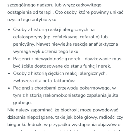
szczególnego nadzoru lub wręcz całkowitego
odstąpienia od terapii. Oto osoby, które powinny unikać
użycia tego antybiotyku:
Osoby z historią reakcji alergicznych na
cefalosporyny (np. cefaleksynę, cefazolin) lub
penicyliny. Nawet niewielka reakcja anafilaktyczna
wymaga wykluczenia tego leku.
Pacjenci z niewydolnością nerek – dawkowanie musi
być ściśle dostosowane do stanu funkcji nerek.
Osoby z historią ciężkich reakcji alergicznych,
zwłaszcza dla beta-laktamów.
Pacjenci z chorobami przewodu pokarmowego, w
tym z historią rzekomobłoniastego zapalenia jelita
grubego.
Nie należy zapominać, że biodroxil może powodować
działania niepożądane, takie jak bóle głowy, mdłości czy
biegunki. Jednak, w przypadku wystąpienia objawów o