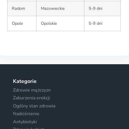
Radom
Mazowieckie
5-9 dni
Opole
Opolskie
5-9 dni
Kategorie
Zdrowie mężczyzn
Zaburzenia erekcji
Ogólny stan zdrowia
Nadciśnienie
Antybiotyki