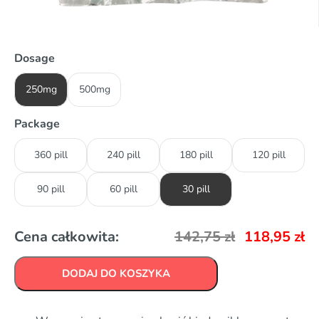
Dosage
250mg
500mg
Package
360 pill
240 pill
180 pill
120 pill
90 pill
60 pill
30 pill
Cena całkowita:
142,75
zł
118,95
zł
DODAJ DO KOSZYKA