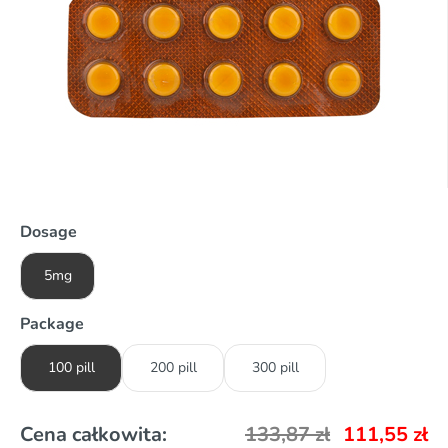
Dosage
5mg
Package
100 pill
200 pill
300 pill
Cena całkowita:
133,87
zł
111,55
zł